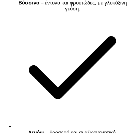
Βύσσινο
– έντονο και φρουτώδες, με γλυκόξινη
γεύση.
Λεμόνι
– δροσερό και αναζωογονητικό.